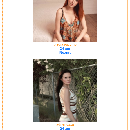
pisoias-scump
24 ani
Neamt
adrienuzza
24 ani