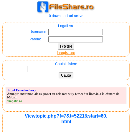
0 download-uri active
Logati-va:
Username:
Parola:
Inregistrare
Cautati fisiere
Topul Femeilor Sexy
Anunțuri matrimoniale (și poze) cu cele mai sexy femei din România în căutare de
bărbați.
simpatie.ro
Viewtopic.php?f=7&t=5221&start=60.
html