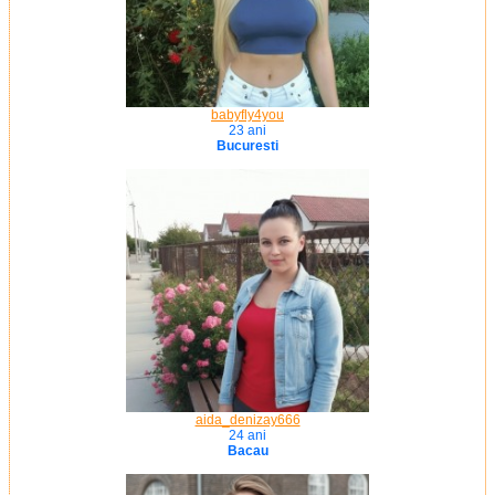
babyfly4you
23 ani
Bucuresti
aida_denizay666
24 ani
Bacau