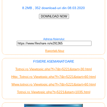
8.2MB , 352 download-uri din 08.03.2020
Adresa fisierului:
Raportati Abuz
FISIERE ASEMANATOARE
Totnoi.ro Viewtopic.php?f=7&t=5221&start=30.html
Http: Totnoi.ro Viewtopic.php?f=7&t=5221&start=60.html
Www.totnoi.ro Viewtopic.php?f=7&t=5221&start=60.html
Totnoi.ro Viewtopic.php?t=5221&start=1035.html