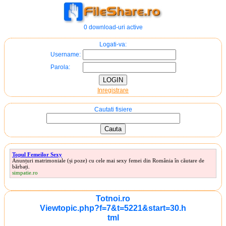
0 download-uri active
Logati-va:
Username:
Parola:
Inregistrare
Cautati fisiere
Topul Femeilor Sexy
Anunțuri matrimoniale (și poze) cu cele mai sexy femei din România în căutare de
bărbați.
simpatie.ro
Totnoi.ro
Viewtopic.php?f=7&t=5221&start=30.h
tml